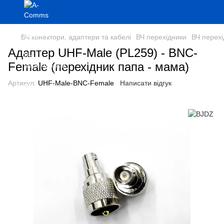
ВЧ конектори, адаптери та кабелі
ВЧ перехідники
ВЧ перех
Адаптер UHF-Male (PL259) - BNC-
Female (перехідник папа - мама)
Артикул:
UHF-Male-BNC-Female
Написати відгук