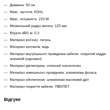
Довжина: 50 см
Макс. частота: 6GHz
Макс. потужність: 210 W
Мінімальний радіус вигину: 125 мм
Втрати dB/1 м: 0,3
Матеріал роз'єму: латунь
Матеріал контактів: мідь
Матеріал внутрішнього провідника кабелю: покритий міддю
алюміній (одножил)
Матеріал діелектрика: спінений поелетилен
Матеріал зовнішнього провідника: алюмінієва фольга
Матеріал обплетення: алюмінієво-магнієвий дріт
Матеріал покриття кабелю: ПВХ/ПЕТ
Відгуки