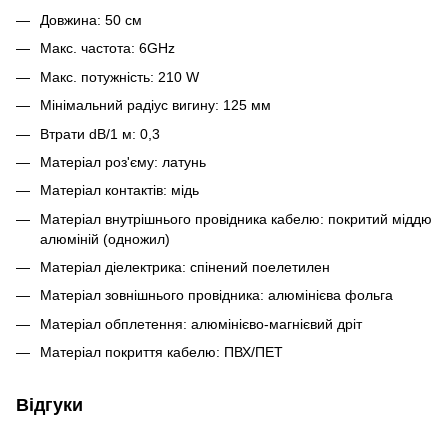
Довжина: 50 см
Макс. частота: 6GHz
Макс. потужність: 210 W
Мінімальний радіус вигину: 125 мм
Втрати dB/1 м: 0,3
Матеріал роз'єму: латунь
Матеріал контактів: мідь
Матеріал внутрішнього провідника кабелю: покритий міддю
алюміній (одножил)
Матеріал діелектрика: спінений поелетилен
Матеріал зовнішнього провідника: алюмінієва фольга
Матеріал обплетення: алюмінієво-магнієвий дріт
Матеріал покриття кабелю: ПВХ/ПЕТ
Відгуки