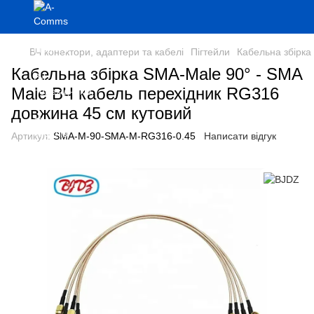
ВЧ конектори, адаптери та кабелі
Пігтейли
Кабельна збірка
Кабельна збірка SMA-Male 90° - SMA
Male ВЧ кабель перехідник RG316
довжина 45 см кутовий
Артикул:
SMA-M-90-SMA-M-RG316-0.45
Написати відгук