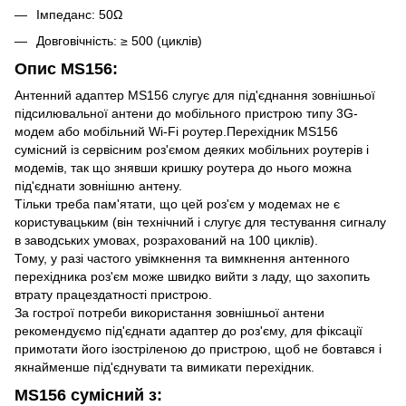
Імпеданс: 50Ω
Довговічність: ≥ 500 (циклів)
Опис MS156:
Антенний адаптер MS156 слугує для під'єднання зовнішньої
підсилювальної антени до мобільного пристрою типу 3G-
модем або мобільний Wi-Fi роутер.Перехідник MS156
сумісний із сервісним роз'ємом деяких мобільних роутерів і
модемів, так що знявши кришку роутера до нього можна
під'єднати зовнішню антену.
Тільки треба пам'ятати, що цей роз'єм у модемах не є
користувацьким (він технічний і слугує для тестування сигналу
в заводських умовах, розрахований на 100 циклів).
Тому, у разі частого увімкнення та вимкнення антенного
перехідника роз'єм може швидко вийти з ладу, що захопить
втрату працездатності пристрою.
За гострої потреби використання зовнішньої антени
рекомендуємо під'єднати адаптер до роз'єму, для фіксації
примотати його ізостріленою до пристрою, щоб не бовтався і
якнайменше під'єднувати та вимикати перехідник.
MS156 сумісний з: