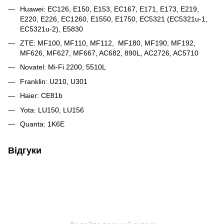
Huawei: EC126, E150, E153, EC167, E171, E173, E219,
E220, E226, EC1260, E1550, Е1750, EC5321 (EC5321u-1,
EC5321u-2), E5830
ZTE: MF100, MF110, MF112, MF180, MF190, MF192,
MF626, MF627, MF667, AC682, 890L, AC2726, AC5710
Novatel: Mi-Fi 2200, 5510L
Franklin: U210, U301
Haier: CE81b
Yota: LU150, LU156
Quanta: 1K6E
Відгуки