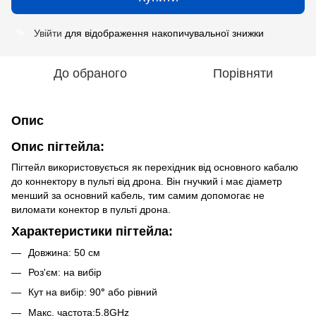
Увійти
для відображення накопичувальної знижки
%
До обраного
Порівняти
Опис
Опис пігтейла:
Пігтейл використовується як перехідник від основного кабалю
до коннектору в пульті від дрона. Він гнучкий і має діаметр
менший за основний кабель, тим самим допомогає не
виломати конектор в пульті дрона.
Характеристики пігтейла:
Довжина: 50 см
Роз'єм: на вибір
Кут на вибір: 90
°
або рівний
Макс. частота:5.8GHz