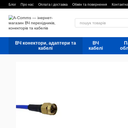
Перейти до основного контенту
Блог
Про нас
Оплата і доставка
Обмін та повернення
Контактн
ВЧ конектори, адаптери та
ВЧ
П
кабелі
кабелі
об