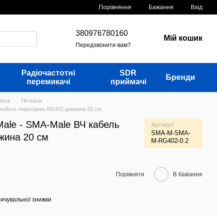
Порівняння
Бажання
Вхід
380976780160
Мій кошик
Передзвонити вам?
Радіочастотні
SDR
Бренди
перемикачі
приймачі
белі
Пігтейли
 кабель перехідник RG402 довжина 20 см
Male - SMA-Male ВЧ кабель
Артикул
SMA-M-SMA-
жина 20 см
M-RG402-0.2
Порівняти
В бажання
ичувальної знижки