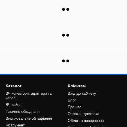
Каталог
Клієнтам
ВЧ конектори, адаптери та
Вхід до кабінету
кабелі
Блог
ВЧ кабелі
Про нас
Пасивне обладнання
Оплата і доставка
Вимірювальне обладнання
Обмін та повернення
Інструмент