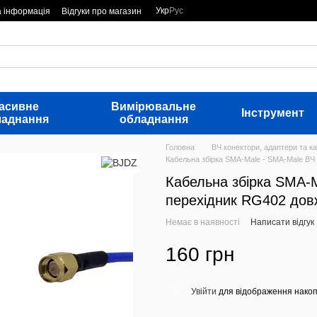
Укр
Рус
а інформація
Відгуки про магазин
асивне
Вимірювальне
Інструмент
ладнання
обладнання
Головна
ВЧ конектори, адаптери та ка
Кабельна збірка SMA-Male - SMA-Male ВЧ
Кабельна збірка SMA-
перехідник RG402 дов
Немає в наявності
Написати відгук
160 грн
Увійти
для відображення накоп
%