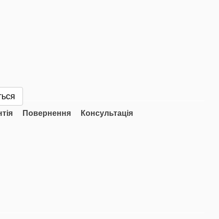
ться
нтія
Повернення
Консультація