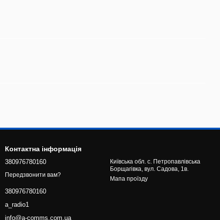
Контактна інформація
380976780160
Київська обл. с. Петропавлівська
Борщагівка, вул. Садова, 1в.
Передзвонити вам?
Мапа проїзду
380976780160
a_radio1
info@a-comms.com.ua