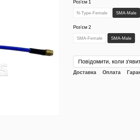
Роз'єм 1
N-Type-Female
SMA-Male
Роз'єм 2
SMA-Female
SMA-Male
Повідомити, коли з'яви
Доставка
Оплата
Гара