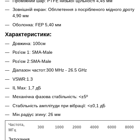
Проміжний шар: PTFE низької щільності 4,45 мм
Зовнішній екран: Обплетення з посрібленого мідного дроту
4,90 мм
Оболонка: FEP 5,40 мм
Характеристики:
Довжина: 100см
Роз'єм 1: SMA-Male
Роз'єм 2:SMA-Male
Діапазон частот:300 MHz - 26.5 GHz
VSWR:1.3
IL Max: 1,7 дБ
Механічна фазова стабільність: <±5º
Стабільність амплітуди при вібрації: <±0,1 дБ
Мін.радіус згину: 26 мм
Частота,
300
1000
2000
4000
6000
8000
МГц
Затухання,