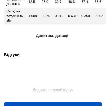
12.5
23.0
32.7
46.6
57.4
66.6
дБ/100 м
Середня
потужність,
1.608
0.875
0.615
0.431
0.350
0.302
кВт
Дивитись датащіт
Відгуки
Додайте перший відгук