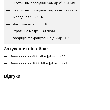
Внутрішній провідник[Ø/мм]: Ø 0,51 мм
Внутрішній провідник: нержавіюча сталь
Імпеданс[Ω]: 50 Ом
Макс. частота[ГГц]: 18
Втрати на метр: 1.30 dB/M
Коефіцієнт екранування[дБ/м]: 110
Затухання пігтейла:
Затухання на 400 МГц [дБ/м]: 0,44
Затухання на 1000 МГц [дБ/м]: 0,71
Відгуки