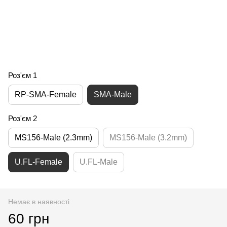
Роз'єм 1
RP-SMA-Female
SMA-Male
Роз'єм 2
MS156-Male (2.3mm)
MS156-Male (3.2mm)
U.FL-Female
U.FL-Male
Немає в наявності
60 грн