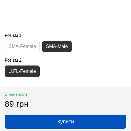
Роз'єм 1
SMA-Female
SMA-Male
Роз'єм 2
U.FL-Female
В наявності
89 грн
Купити