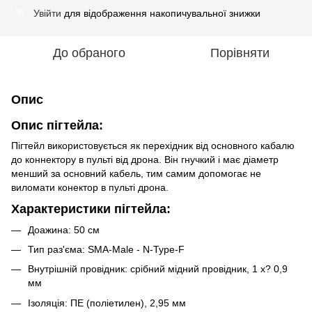
Увійти
для відображення накопичувальної знижки
%
До обраного
Порівняти
Опис
Опис пігтейла:
Пігтейл використовується як перехідник від основного кабалю
до коннектору в пульті від дрона. Він гнучкий і має діаметр
менший за основний кабель, тим самим допомогає не
виломати конектор в пульті дрона.
Характеристики пігтейла:
Доажина: 50 см
Тип раз'єма: SMA-Мale - N-Type-F
Внутрішній провідник: срібний мідний провідник, 1 x?
0,9
мм
Ізоляція: ПЕ (поліетилен), 2,95 мм