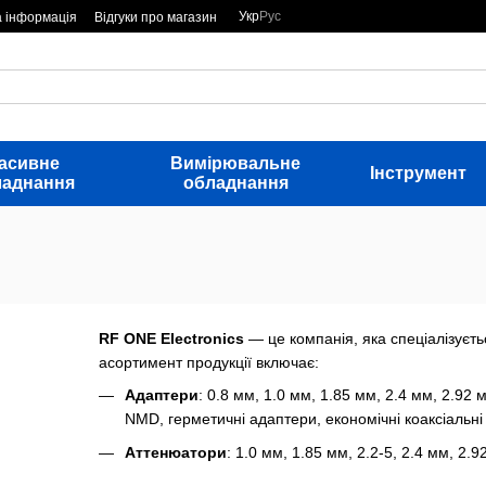
Укр
Рус
а інформація
Відгуки про магазин
асивне
Вимірювальне
Інструмент
ладнання
обладнання
RF ONE Electronics
— це компанія, яка спеціалізуєть
асортимент продукції включає:
Адаптери
: 0.8 мм, 1.0 мм, 1.85 мм, 2.4 мм, 2.9
NMD, герметичні адаптери, економічні коаксіальні 
Аттенюатори
: 1.0 мм, 1.85 мм, 2.2-5, 2.4 мм, 2.
TNC, а також аттенюатори з теплопровідним охо