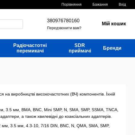
Порівняння
Бажання
Вхід
380976780160
Мій кошик
Передзвонити вам?
Радіочастотні
SDR
Бренди
перемикачі
приймачі
ся на виробництві високочастотних (ВЧ) компонентів. Їхній
2 мм, 3.5 мм, BMA, BNC, Mini SMP, N, SMA, SMP, SSMA, TNCA,
адаптери, а також хвилевідні до коаксіальних адаптерів.
92 мм, 3.5 мм, 4.3-10, 7/16 DIN, BNC, N, QMA, SMA, SMP,
лодженням.