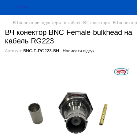
ВЧ конектори, адаптери та кабелі
ВЧ конектори
ВЧ конекто
ВЧ конектор BNC-Female-bulkhead на
кабель RG223
Артикул:
BNC-F-RG223-BH
Написати відгук