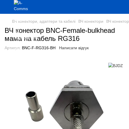
ВЧ конектори, адаптери та кабелі
ВЧ конектори
ВЧ конекто
ВЧ конектор BNC-Female-bulkhead
мама на кабель RG316
Артикул:
BNC-F-RG316-BH
Написати відгук