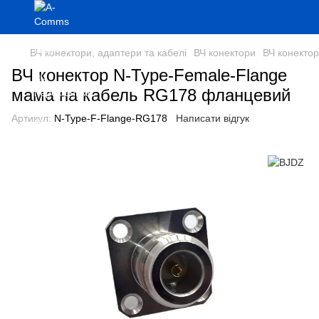
ВЧ конектори, адаптери та кабелі
ВЧ конектори
ВЧ конекто
ВЧ конектор N-Type-Female-Flange
мама на кабель RG178 фланцевий
Артикул:
N-Type-F-Flange-RG178
Написати відгук