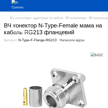
ВЧ конектори, адаптери та кабелі
ВЧ конектори
ВЧ конекто
ВЧ конектор N-Type-Female мама на
кабель RG213 фланцевий
Артикул:
N-Type-F-Flange-RG213
Написати відгук