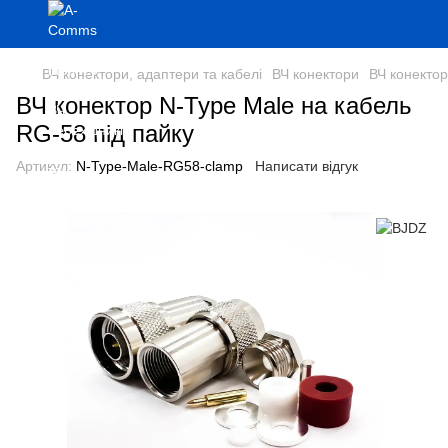
ВЧ конектори, адаптери та кабелі
ВЧ конектори
ВЧ конекто
ВЧ конектор N-Type Male на кабель
RG-58 під пайку
Артикул:
N-Type-Male-RG58-clamp
Написати відгук