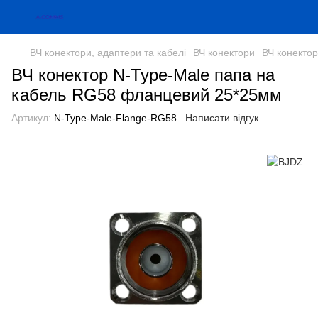
ВЧ конектори, адаптери та кабелі
ВЧ конектори
ВЧ конекто
ВЧ конектор N-Type-Male папа на
кабель RG58 фланцевий 25*25мм
Артикул:
N-Type-Male-Flange-RG58
Написати відгук