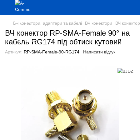
ВЧ конектори, адаптери та кабелі
ВЧ конектори
ВЧ конекто
ВЧ конектор RP-SMA-Female 90° на
кабель RG174 під обтиск кутовий
Артикул:
RP-SMA-Female-90-RG174
Написати відгук