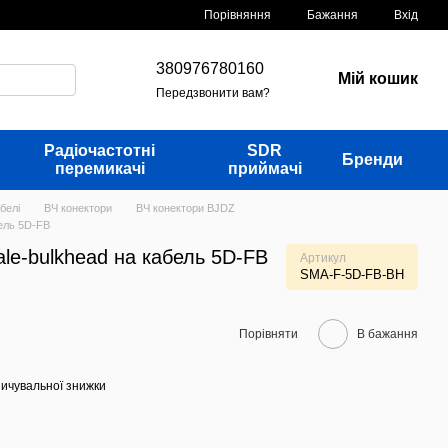
Порівняння
Бажання
Вхід
380976780160
Мій кошик
Передзвонити вам?
Радіочастотні
SDR
Бренди
перемикачі
приймачі
белі
ВЧ конектори
ВЧ конектори BJDZ
ель 5D-FB
le-bulkhead на кабель 5D-FB
Артикул
SMA-F-5D-FB-BH
Порівняти
В бажання
ичувальної знижки