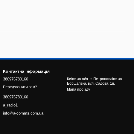
Контактна інформація
380976780160
Київська обл. с. Петропавлівська
Борщагівка, вул. Садова, 1в.
Передзвонити вам?
Мапа проїзду
380976780160
a_radio1
info@a-comms.com.ua