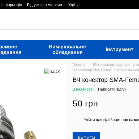
Укр
Рус
а інформація
Відгуки про магазин
асивне
Вимірювальне
Інструмент
ладнання
обладнання
Головна
ВЧ конектори, адаптери та ка
ВЧ конектор SMA-Female-bulkhead на каб
ВЧ конектор SMA-Fema
В наявності
Написати відгук
50 грн
Увійти
для відображення накоп
%
Купити