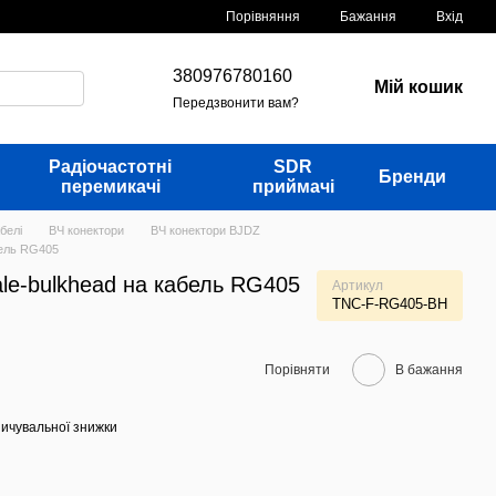
Порівняння
Бажання
Вхід
380976780160
Мій кошик
Передзвонити вам?
Радіочастотні
SDR
Бренди
перемикачі
приймачі
белі
ВЧ конектори
ВЧ конектори BJDZ
бель RG405
le-bulkhead на кабель RG405
Артикул
TNC-F-RG405-BH
Порівняти
В бажання
ичувальної знижки