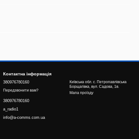
Контактна інформація
380976780160
Київська обл. с. Петропавлівська
Борщагівка, вул. Садова, 1в.
Передзвонити вам?
Мапа проїзду
380976780160
a_radio1
info@a-comms.com.ua