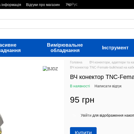
Укр
Рус
а інформація
Відгуки про магазин
асивне
Вимірювальне
Інструмент
ладнання
обладнання
Головна
ВЧ конектори, адаптери та ка
ВЧ конектор TNC-Female-bulkhead на ка
ВЧ конектор TNC-Fema
В наявності
Написати відгук
95 грн
Увійти
для відображення накоп
%
Купити