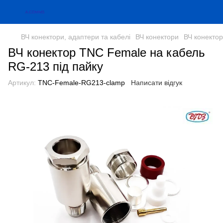
ВЧ конектори, адаптери та кабелі
ВЧ конектори
ВЧ конекто
ВЧ конектор TNC Female на кабель
RG-213 під пайку
Артикул:
TNC-Female-RG213-clamp
Написати відгук