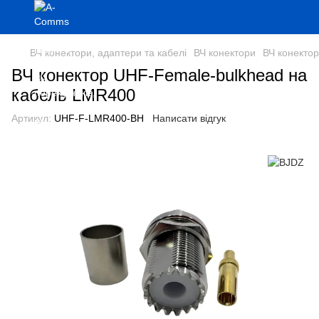
ВЧ конектори, адаптери та кабелі
ВЧ конектори
ВЧ конекто
ВЧ конектор UHF-Female-bulkhead на
кабель LMR400
Артикул:
UHF-F-LMR400-BH
Написати відгук