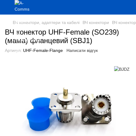
ВЧ конектори, адаптери та кабелі
ВЧ конектори
ВЧ конекто
ВЧ конектор UHF-Female (SO239)
(мама) фланцевий (SBJ1)
Артикул:
UHF-Female-Flange
Написати відгук