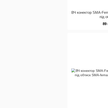
ВЧ конектор SMA-Fem
під 
89