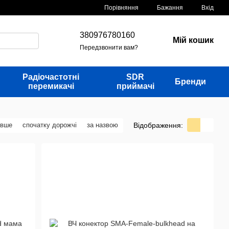
Порівняння
Бажання
Вхід
380976780160
Мій кошик
Передзвонити вам?
Радіочастотні
SDR
Бренди
перемикачі
приймачі
Відображення:
евше
спочатку дорожчі
за назвою