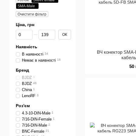
Роз'єм:
SMA-Female
SMA-Male
Очистити фільтр
Ціна, грн
Від Ціна, грн
До Ціна, грн
ОК
Наявність
ВЧ конектор SMA-
В наявності
34
кабел
Немає в наявності
16
50
Бренд
BJDZ
0
BJDZ
46
China
1
LenoRF
3
Роз'єм
4.3-10-DIN-Male
1
7/16-DIN-Female
1
7/16-DIN-Male
2
BNC-Female
21