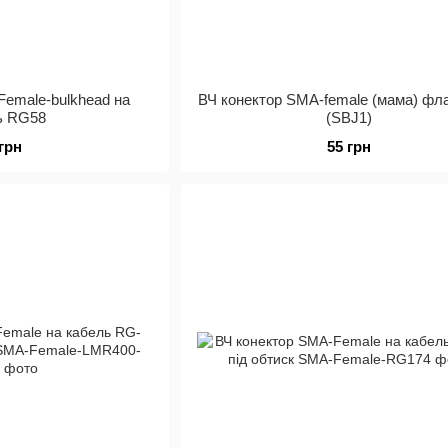
Female-bulkhead на
ВЧ конектор SMA-female (мама) фл
ь RG58
(SBJ1)
 грн
55 грн