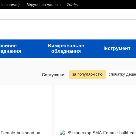
Укр
Рус
а інформація
Відгуки про магазин
асивне
Вимірювальне
Інструмент
ладнання
обладнання
за популярністю
спочатку деш
Сортування: