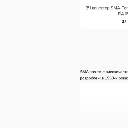
ВЧ конектор SMA-Fe
під 
37
SMA роз'єм є високочаст
розроблені в 1960-х рока