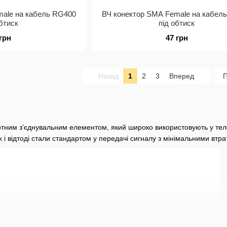
male на кабель RG400
ВЧ конектор SMA Female на кабел
обтиск
під обтиск
 грн
47 грн
Назад
1
2
3
Вперед
П
отним з'єднувальним елементом, який широко використовують у теле
х і відтоді стали стандартом у передачі сигналу з мінімальними втр