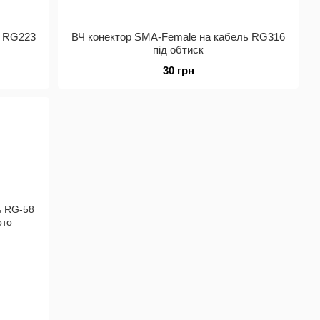
ь RG223
ВЧ конектор SMA-Female на кабель RG316
під обтиск
30 грн