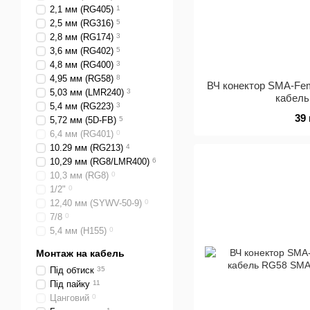
2,1 мм (RG405)
1
2,5 мм (RG316)
5
2,8 мм (RG174)
3
3,6 мм (RG402)
5
4,8 мм (RG400)
3
4,95 мм (RG58)
8
ВЧ конектор SMA-Fem
5,03 мм (LMR240)
3
кабел
5,4 мм (RG223)
3
39
5,72 мм (5D-FB)
5
6,4 мм (RG401)
0
10.29 мм (RG213)
4
10,29 мм (RG8/LMR400)
6
10,3 мм (RG8)
0
1/2"
0
12,40 мм (SYWV-50-9)
0
7/8
0
5,4 мм (H155)
0
Монтаж на кабель
Під обтиск
35
Під пайку
11
Цанговий
0