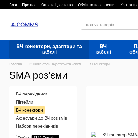
Перейти до основного контенту
Блог
Про нас
Оплата і доставка
Обмін та повернення
Контактн
ВЧ конектори, адаптери та
ВЧ
П
кабелі
кабелі
об
Головна
ВЧ конектори, адаптери та кабелі
ВЧ конектори
SMA роз'єми
ВЧ перехідники
Пігтейли
ВЧ конектори
Аксесуари до ВЧ роз'ємів
Набори перехідників