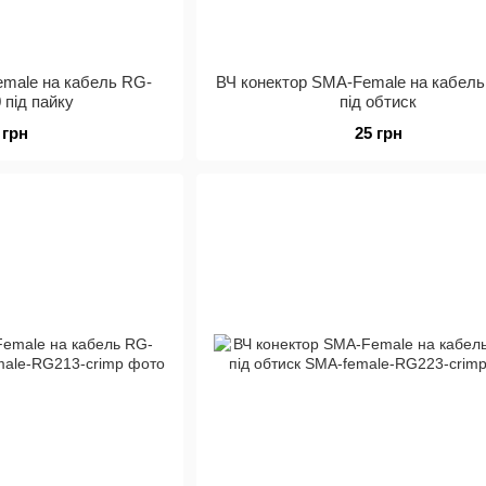
emale на кабель RG-
ВЧ конектор SMA-Female на кабел
 під пайку
під обтиск
 грн
25 грн