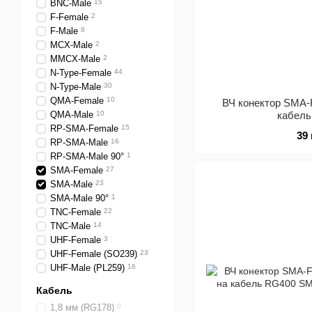
BNC-Male
15
F-Female
2
F-Male
8
MCX-Male
2
MMCX-Male
2
N-Type-Female
44
N-Type-Male
30
QMA-Female
10
ВЧ конектор SMA-
QMA-Male
10
кабел
RP-SMA-Female
15
39
RP-SMA-Male
16
RP-SMA-Male 90°
1
SMA-Female
27
SMA-Male
23
SMA-Male 90°
1
TNC-Female
22
TNC-Male
14
UHF-Female
3
UHF-Female (SO239)
23
UHF-Male (PL259)
16
Кабель
1,8 мм (RG178)
0