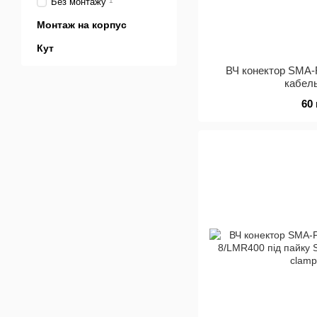
Без монтажу
1
Монтаж на корпус
Кут
ВЧ конектор SMA-
кабел
60