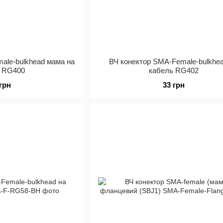
ale-bulkhead мама на
ВЧ конектор SMA-Female-bulkhe
ь RG400
кабель RG402
 грн
33 грн