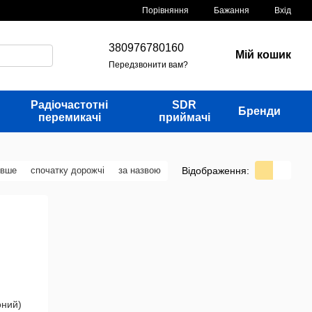
Порівняння
Бажання
Вхід
380976780160
Мій кошик
Передзвонити вам?
Радіочастотні
SDR
Бренди
перемикачі
приймачі
Відображення:
евше
спочатку дорожчі
за назвою