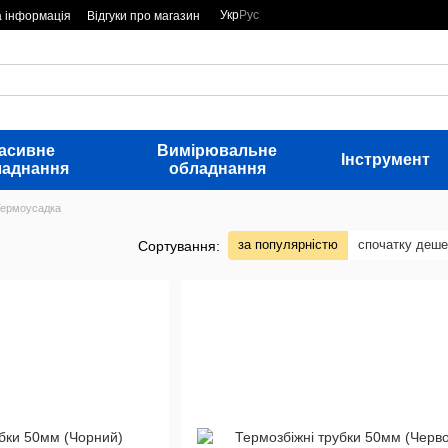
Укр
Рус
а інформація
Відгуки про магазин
асивне
Вимірювальне
Інструмент
ладнання
обладнання
Термоусадка
за популярністю
спочатку деш
Сортування: