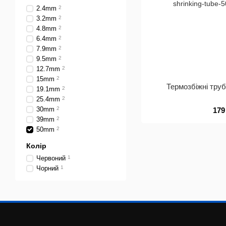
2.4mm
2
3.2mm
2
4.8mm
2
6.4mm
2
7.9mm
2
9.5mm
2
12.7mm
2
15mm
2
Термозбіжні тру
19.1mm
2
25.4mm
2
30mm
2
179
39mm
2
50mm
2
Колір
Червоний
1
Чорний
1