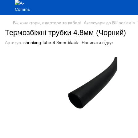
ВЧ конектори, адаптери та кабелі
Аксесуари до ВЧ роз'ємів
Термозбіжні трубки 4.8мм (Чорний)
Артикул:
shrinking-tube-4.8mm-black
Написати відгук