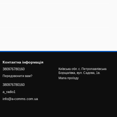
Контактна інформація
380976780160
Київська обл. с. Петропавлівська
Борщагівка, вул. Садова, 1в.
Передзвонити вам?
Мапа проїзду
380976780160
a_radio1
info@a-comms.com.ua