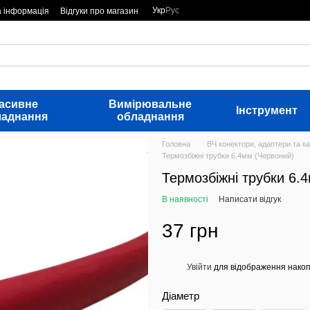
Укр
Рус
а інформація
Відгуки про магазин
асивне
Вимірювальне
Інструмент
ладнання
обладнання
Головна
ВЧ конектори, адаптери та ка
Термозбіжні трубки 6.4мм (Червоний)
Термозбіжні трубки 6.
В наявності
Написати відгук
37 грн
Увійти
для відображення накоп
%
Діаметр