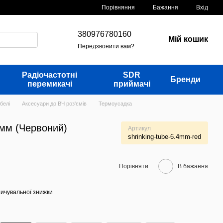
Порівняння
Бажання
Вхід
380976780160
Мій кошик
Передзвонити вам?
Радіочастотні
SDR
Бренди
перемикачі
приймачі
белі
Аксесуари до ВЧ роз'ємів
Термоусадка
4мм (Червоний)
Артикул
shrinking-tube-6.4mm-red
Порівняти
В бажання
ичувальної знижки