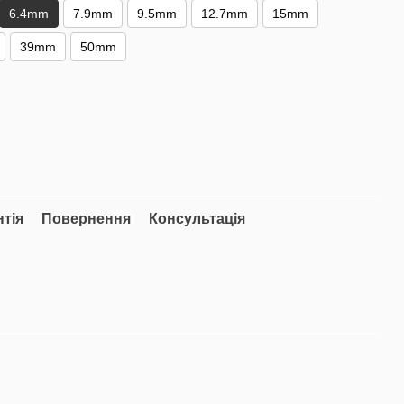
6.4mm
7.9mm
9.5mm
12.7mm
15mm
39mm
50mm
нтія
Повернення
Консультація