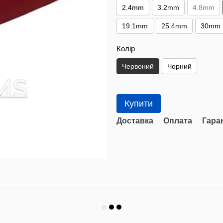
2.4mm
3.2mm
4.8mm
19.1mm
25.4mm
30mm
Колір
Червоний
Чорний
Купити
Доставка
Оплата
Гара