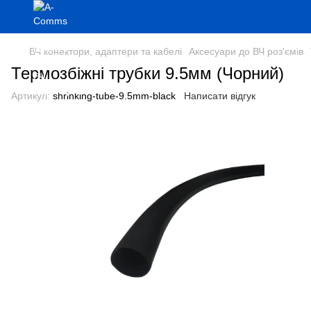
ВЧ конектори, адаптери та кабелі
Аксесуари до ВЧ роз'ємів
Термозбіжні трубки 9.5мм (Чорний)
Артикул:
shrinking-tube-9.5mm-black
Написати відгук