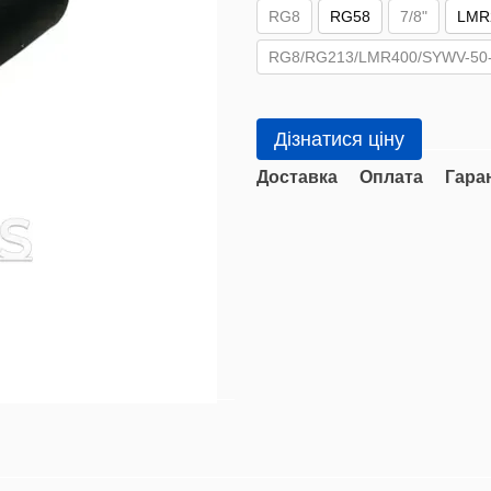
RG8
RG58
7/8"
LMR
RG8/RG213/LMR400/SYWV-50-9
Дізнатися ціну
Доставка
Оплата
Гара