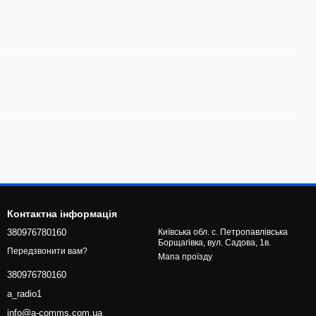
Контактна інформація
380976780160
Київська обл. с. Петропавлівська
Борщагівка, вул. Садова, 1в.
Передзвонити вам?
Мапа проїзду
380976780160
a_radio1
info@a-comms.com.ua