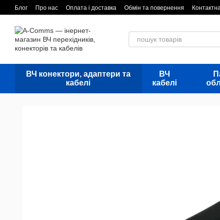
Перейти до основного контенту
Блог
Про нас
Оплата і доставка
Обмін та повернення
Контактн
ВЧ конектори, адаптери та
ВЧ
П
кабелі
кабелі
об