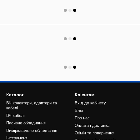
Каталог
Клієнтам
ВЧ конектори, адаптери та
Вхід до кабінету
кабелі
Блог
ВЧ кабелі
Про нас
Пасивне обладнання
Оплата і доставка
Вимірювальне обладнання
Обмін та повернення
Інструмент