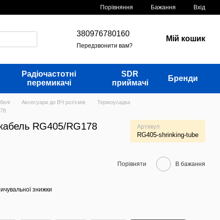
Порівняння
Бажання
Вхід
380976780160
Мій кошик
Передзвонити вам?
Радіочастотні
SDR
Бренди
перемикачі
приймачі
белі
Аксесуари до ВЧ роз'ємів
Термоусадка
178
а кабель RG405/RG178
Артикул
RG405-shrinking-tube
Порівняти
В бажання
ичувальної знижки