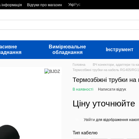
Укр
Рус
а інформація
Відгуки про магазин
асивне
Вимірювальне
Інструмент
ладнання
обладнання
Головна
ВЧ конектори, адаптери та ка
Термозбіжні трубки на кабель RG405/RG
Термозбіжні трубки н
В наявності
Написати відгук
Ціну уточнюйте
Увійти
для відображення накоп
%
Тип кабелю