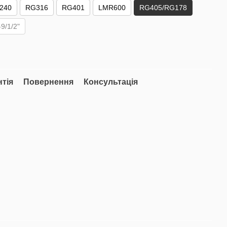
240
RG316
RG401
LMR600
RG405/RG178
/1/2"
нтія
Повернення
Консультація