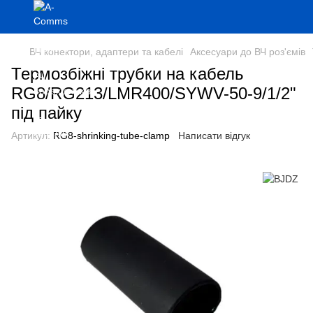
ВЧ конектори, адаптери та кабелі
Аксесуари до ВЧ роз'ємів
Термозбіжні трубки на кабель
RG8/RG213/LMR400/SYWV-50-9/1/2"
під пайку
Артикул:
RG8-shrinking-tube-clamp
Написати відгук