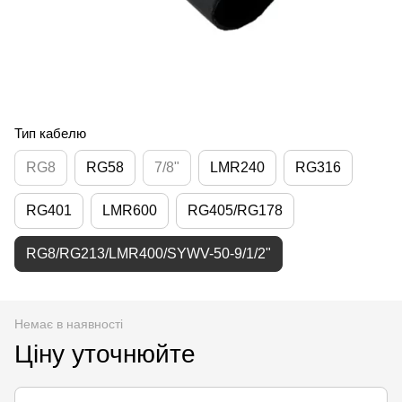
Тип кабелю
RG8
RG58
7/8"
LMR240
RG316
RG401
LMR600
RG405/RG178
RG8/RG213/LMR400/SYWV-50-9/1/2"
Немає в наявності
Ціну уточнюйте