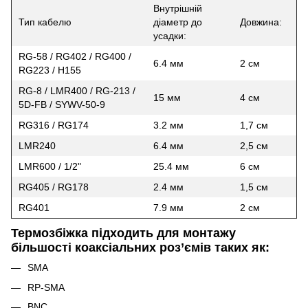
Внутрішній
Тип кабелю
діаметр до
Довжина:
усадки:
RG-58 / RG402 / RG400 /
6.4 мм
2 см
RG223 / H155
RG-8 / LMR400 / RG-213 /
15 мм
4 см
5D-FB / SYWV-50-9
RG316 / RG174
3.2 мм
1,7 см
LMR240
6.4 мм
2,5 см
LMR600 / 1/2"
25.4 мм
6 см
RG405 / RG178
2.4 мм
1,5 см
RG401
7.9 мм
2 см
Термозбіжка підходить для монтажу
більшості коаксіальних роз’ємів таких як:
SMA
RP-SMA
BNC