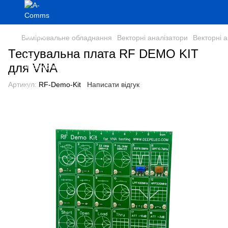
Вимірювальне обладнання
Векторні аналізатори
Векторні 
Тестувальна плата RF DEMO KIT
для VNA
Артикул:
RF-Demo-Kit
Написати відгук