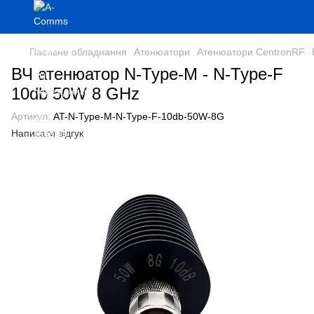
Пасивне обладнання
Атенюатори
Атенюатори CentronRF
ВЧ атенюатор N-Type-M - N-Type-F
10db 50W 8 GHz
Артикул:
AT-N-Type-M-N-Type-F-10db-50W-8G
Написати відгук