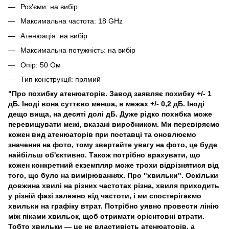
Роз'єми: на вибір
Максимальна частота: 18 GHz
Атенюація: на вибір
Максимальна потужність: на вибір
Опір: 50 Ом
Тип конструкції: прямий
"Про похибку атенюаторів. Завод заявляє похибку +/- 1
дБ. Іноді вона суттєво менша, в межах +/- 0,2 дБ. Іноді
дещо вища, на десяті долі дБ. Дуже рідко похибка може
перевищувати межі, вказані виробником. Ми перевіряємо
кожен вид атенюаторів при поставці та оновлюємо
значення на фото, тому звертайте увагу на фото, це буде
найбільш об'єктивно. Також потрібно врахувати, що
кожен конкретний екземпляр може трохи відрізнятися від
того, що було на вимірюваннях. Про "хвильки". Оскільки
довжина хвилі на різних частотах різна, хвиля приходить
у різній фазі залежно від частоти, і ми спостерігаємо
хвильки на графіку втрат. Потрібно уявно провести лінію
між піками хвильок, щоб отримати орієнтовні втрати.
Тобто хвильки — це не властивість атенюаторів, а