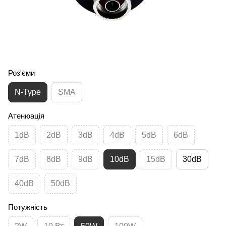
Роз'єми
N-Type
SMA
Атенюація
1dB
2dB
3dB
4dB
5dB
6dB
7dB
8dB
9dB
10dB
15dB
30dB
40dB
50dB
Потужність