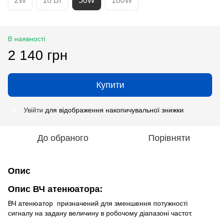
2W
10 Вт
50W
100W
В наявності
2 140 грн
Купити
Увійти
для відображення накопичувальної знижки
%
До обраного
Порівняти
Опис
Опис ВЧ атенюатора:
ВЧ атенюатор призначений для зменшення потужності
сигналу на задану величину в робочому діапазоні частот.