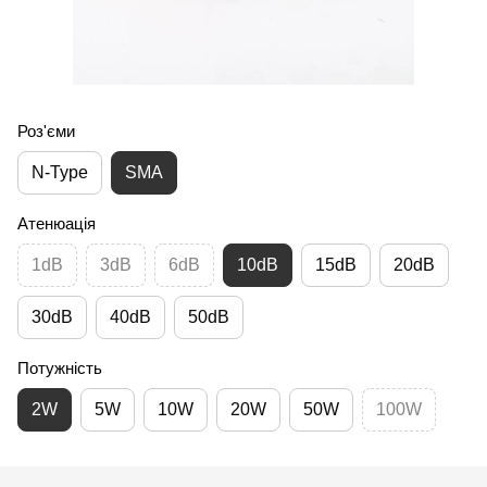
Роз'єми
N-Type
SMA
Атенюація
1dB
3dB
6dB
10dB
15dB
20dB
30dB
40dB
50dB
Потужність
2W
5W
10W
20W
50W
100W