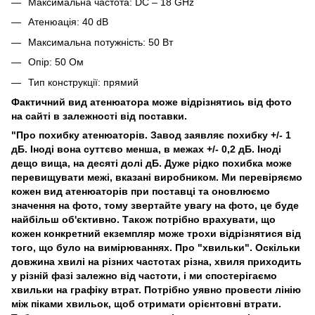
Максимальна частота: DC – 18 GHz
Атенюація: 40 dB
Максимальна потужність: 50 Вт
Опір: 50 Ом
Тип конструкції: прямий
Фактичний вид атенюатора може відрізнятись від фото
на сайті в залежності від поставки.
"Про похибку атенюаторів. Завод заявляє похибку +/- 1
дБ. Іноді вона суттєво менша, в межах +/- 0,2 дБ. Іноді
дещо вища, на десяті долі дБ. Дуже рідко похибка може
перевищувати межі, вказані виробником. Ми перевіряємо
кожен вид атенюаторів при поставці та оновлюємо
значення на фото, тому звертайте увагу на фото, це буде
найбільш об'єктивно. Також потрібно врахувати, що
кожен конкретний екземпляр може трохи відрізнятися від
того, що було на вимірюваннях. Про "хвильки". Оскільки
довжина хвилі на різних частотах різна, хвиля приходить
у різній фазі залежно від частоти, і ми спостерігаємо
хвильки на графіку втрат. Потрібно уявно провести лінію
між піками хвильок, щоб отримати орієнтовні втрати.