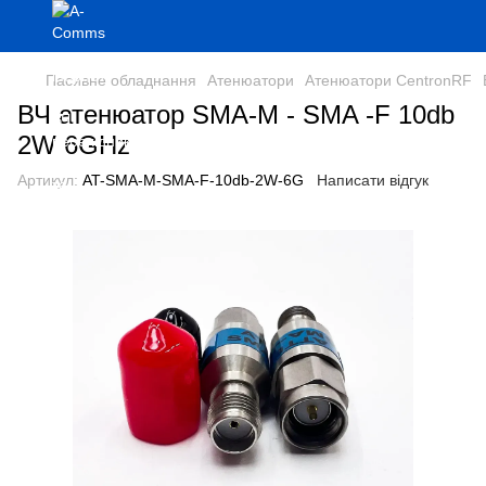
Пасивне обладнання
Атенюатори
Атенюатори CentronRF
ВЧ атенюатор SMA-M - SMA -F 10db
2W 6GHz
Артикул:
AT-SMA-M-SMA-F-10db-2W-6G
Написати відгук