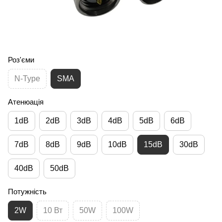
Роз'єми
N-Type
SMA
Атенюація
1dB
2dB
3dB
4dB
5dB
6dB
7dB
8dB
9dB
10dB
15dB
30dB
40dB
50dB
Потужність
2W
10 Вт
50W
100W