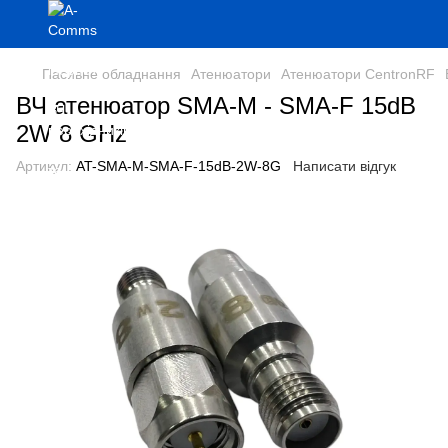
Пасивне обладнання
Атенюатори
Атенюатори CentronRF
ВЧ атенюатор SMA-M - SMA-F 15dB
2W 8 GHz
Артикул:
AT-SMA-M-SMA-F-15dB-2W-8G
Написати відгук