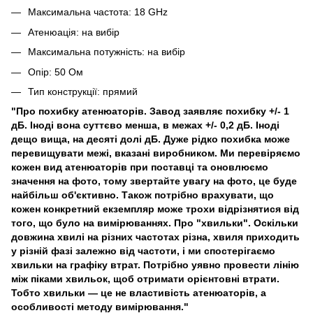
Максимальна частота: 18 GHz
Атенюація: на вибір
Максимальна потужність: на вибір
Опір: 50 Ом
Тип конструкції: прямий
"Про похибку атенюаторів. Завод заявляє похибку +/- 1
дБ. Іноді вона суттєво менша, в межах +/- 0,2 дБ. Іноді
дещо вища, на десяті долі дБ. Дуже рідко похибка може
перевищувати межі, вказані виробником. Ми перевіряємо
кожен вид атенюаторів при поставці та оновлюємо
значення на фото, тому звертайте увагу на фото, це буде
найбільш об'єктивно. Також потрібно врахувати, що
кожен конкретний екземпляр може трохи відрізнятися від
того, що було на вимірюваннях. Про "хвильки". Оскільки
довжина хвилі на різних частотах різна, хвиля приходить
у різній фазі залежно від частоти, і ми спостерігаємо
хвильки на графіку втрат. Потрібно уявно провести лінію
між піками хвильок, щоб отримати орієнтовні втрати.
Тобто хвильки — це не властивість атенюаторів, а
особливості методу вимірювання."