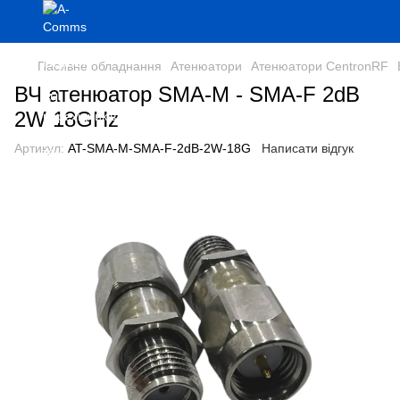
Пасивне обладнання
Атенюатори
Атенюатори CentronRF
ВЧ атенюатор SMA-M - SMA-F 2dB
2W 18GHz
Артикул:
AT-SMA-M-SMA-F-2dB-2W-18G
Написати відгук