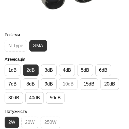
Роз'єми
N-Type
SMA
Атенюація
1dB
2dB
3dB
4dB
5dB
6dB
7dB
8dB
9dB
10dB
15dB
20dB
30dB
40dB
50dB
Потужність
2W
20W
250W