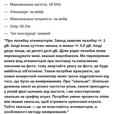
Максимальна частота: 18 GHz
Атенюація: на вибір
Максимальна потужність: на вибір
Опір: 50 Ом
Тип конструкції: прямий
"Про похибку атенюаторів. Завод заявляє похибку +/- 1
дБ. Іноді вона суттєво менша, в межах +/- 0,2 дБ. Іноді
дещо вища, на десяті долі дБ. Дуже рідко похибка може
перевищувати межі, вказані виробником. Ми перевіряємо
кожен вид атенюаторів при поставці та оновлюємо
значення на фото, тому звертайте увагу на фото, це буде
найбільш об'єктивно. Також потрібно врахувати, що
кожен конкретний екземпляр може трохи відрізнятися від
того, що було на вимірюваннях. Про "хвильки". Оскільки
довжина хвилі на різних частотах різна, хвиля приходить
у різній фазі залежно від частоти, і ми спостерігаємо
хвильки на графіку втрат. Потрібно уявно провести лінію
між піками хвильок, щоб отримати орієнтовні втрати.
Тобто хвильки — це не властивість атенюаторів, а
особливості методу вимірювання."