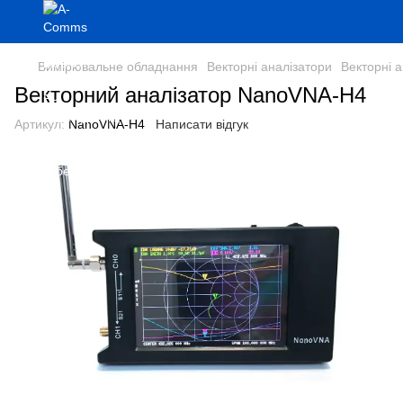
Вимірювальне обладнання
Векторні аналізатори
Векторні 
Векторний аналізатор NanoVNA-H4
Артикул:
NanoVNA-H4
Написати відгук