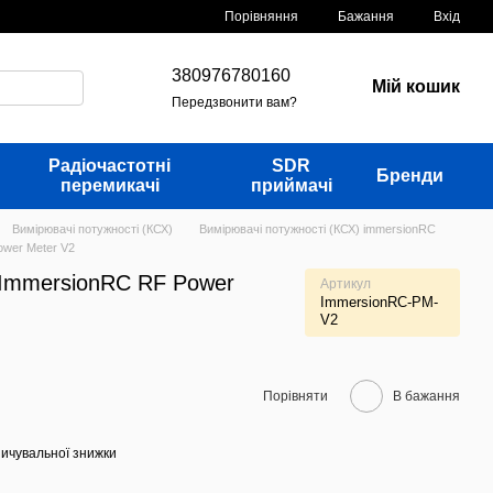
Порівняння
Бажання
Вхід
380976780160
Мій кошик
Передзвонити вам?
Радіочастотні
SDR
Бренди
перемикачі
приймачі
Вимірювачі потужності (КСХ)
Вимірювачі потужності (КСХ) immersionRC
ower Meter V2
 ImmersionRC RF Power
Артикул
ImmersionRC-PM-
V2
Порівняти
В бажання
ичувальної знижки