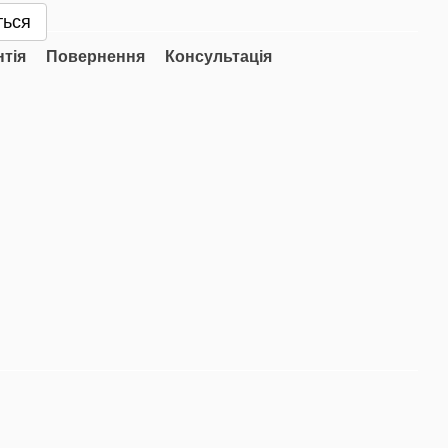
ться
нтія
Повернення
Консультація