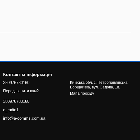
Контактна інформація
380976780160
Київська обл. с. Петропавлівська
Борщагівка, вул. Садова, 1в.
Передзвонити вам?
Мапа проїзду
380976780160
a_radio1
info@a-comms.com.ua