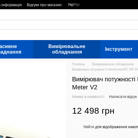
Укр
Рус
а інформація
Відгуки про магазин
асивне
Вимірювальне
Інструмент
ладнання
обладнання
Головна
Вимірювальне обладнання
Вимірювач потужності ImmersionRC RF P
Вимірювач потужності
Meter V2
Немає в наявності
Написати відгук
12 498 грн
Увійти
для відображення накоп
%