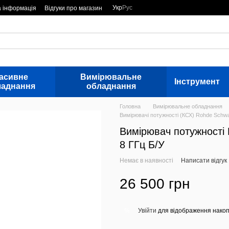
Укр
Рус
а інформація
Відгуки про магазин
асивне
Вимірювальне
Інструмент
ладнання
обладнання
Головна
Вимірювальне обладнання
Вимірювачі потужності (КСХ) Rohde Schw
Вимірювач потужності
8 ГГц Б/У
Немає в наявності
Написати відгук
26 500 грн
Увійти
для відображення накоп
%