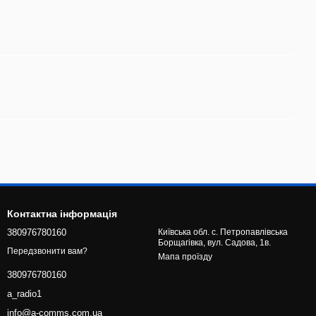
Контактна інформація
380976780160
Київська обл. с. Петропавлівська
Борщагівка, вул. Садова, 1в.
Передзвонити вам?
Мапа проїзду
380976780160
a_radio1
info@a-comms.com.ua