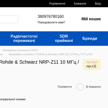
Порівняння
Бажання
Вхід
380976780160
Мій кошик
Передзвонити вам?
Радіочастотні
SDR
Бренди
перемикачі
приймачі
Вимірювачі потужності (КСХ)
arz
Вимірювач потужності Rohde & Schwarz NRP-Z11 10 МГц / 8 ГГц Б/У
 Rohde & Schwarz NRP-Z11 10 МГц /
Артикул
nrp-z11
Порівняти
В бажання
ичувальної знижки