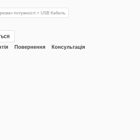
рювач потужності + USB Кабель
ться
нтія
Повернення
Консультація