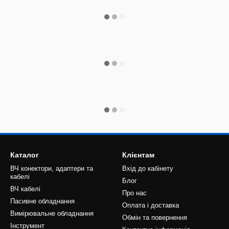
Каталог
Клієнтам
ВЧ конектори, адаптери та
Вхід до кабінету
кабелі
Блог
ВЧ кабелі
Про нас
Пасивне обладнання
Оплата і доставка
Вимірювальне обладнання
Обмін та повернення
Інструмент