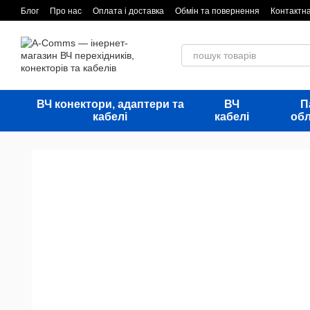
Перейти до основного контенту
Блог
Про нас
Оплата і доставка
Обмін та повернення
Контактн
ВЧ конектори, адаптери та
ВЧ
П
кабелі
кабелі
об