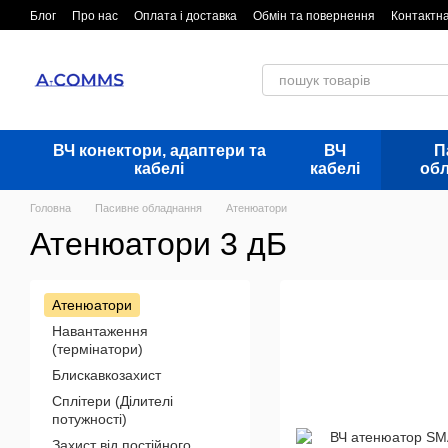
Перейти до основного контенту
Блог
Про нас
Оплата і доставка
Обмін та повернення
Контактн
ВЧ конектори, адаптери та
ВЧ
П
кабелі
кабелі
об
Головна
Пасивне обладнання
Атенюатори
Атенюатори 3 дБ
Атенюатори
Навантаження
(термінатори)
Блискавкозахист
Сплітери (Ділителі
потужності)
Захист від постійного