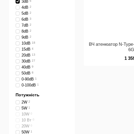
3dB
6
4dB
2
5dB
2
6dB
3
7dB
2
8dB
2
9dB
2
10dB
18
ВЧ атенюатор N-Type
15dB
4
6
20dB
13
1 35
30dB
27
40dB
9
50dB
8
0-90dB
1
0-100dB
1
Потужність
2W
2
5W
1
10W
0
10 Вт
0
20W
0
50W
1