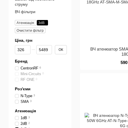
струму
ВЧ фільтри
Атенюація:
3dB
Очистити фільтр
Ціна, грн
Від Ціна, грн
До Ціна, грн
ВЧ атенюатор SMA
ОК
18
Бренд
590
CentronRF
6
Mini-Circuits
0
RF ONE
0
Роз'єми
N-Type
3
SMA
3
Атенюація
1dB
3
2dB
2