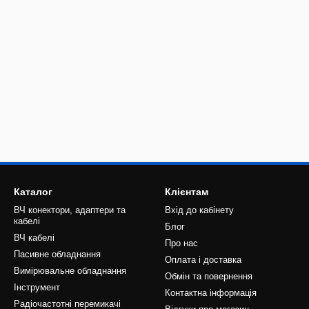
Каталог
Клієнтам
ВЧ конектори, адаптери та
Вхід до кабінету
кабелі
Блог
ВЧ кабелі
Про нас
Пасивне обладнання
Оплата і доставка
Вимірювальне обладнання
Обмін та повернення
Інструмент
Контактна інформація
Радіочастотні перемикачі