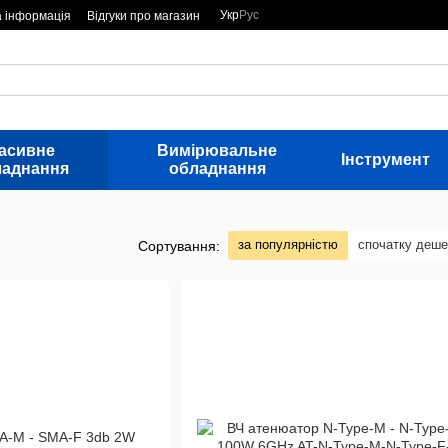
Укр
Рус
а інформація
Відгуки про магазин
асивне
Вимірювальне
Інструмент
ладнання
обладнання
за популярністю
спочатку деш
Сортування: