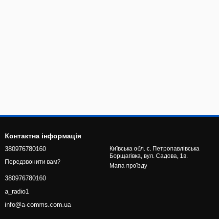
Контактна інформація
380976780160
Київська обл. с. Петропавлівська
Борщагівка, вул. Садова, 1в.
Передзвонити вам?
Мапа проїзду
380976780160
a_radio1
info@a-comms.com.ua