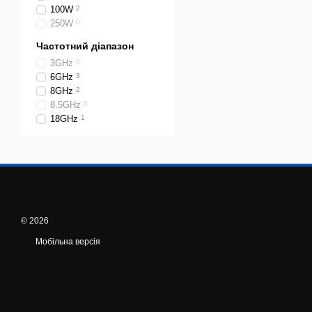
100W
2
250W
0
Частотний діапазон
3GHz
0
6GHz
3
8GHz
2
8.5GHz
0
18GHz
1
© 2026
Мобільна версія