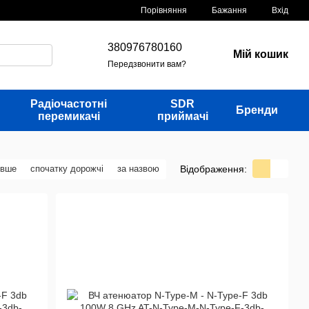
Порівняння
Бажання
Вхід
380976780160
Мій кошик
Передзвонити вам?
Радіочастотні
SDR
Бренди
перемикачі
приймачі
Відображення:
евше
спочатку дорожчі
за назвою