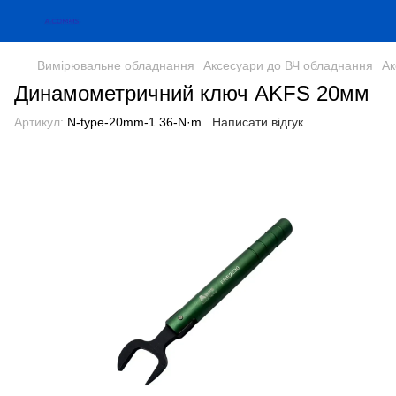
Вимірювальне обладнання
Аксесуари до ВЧ обладнання
Ак
Динамометричний ключ AKFS 20мм
Артикул:
N-type-20mm-1.36-N·m
Написати відгук