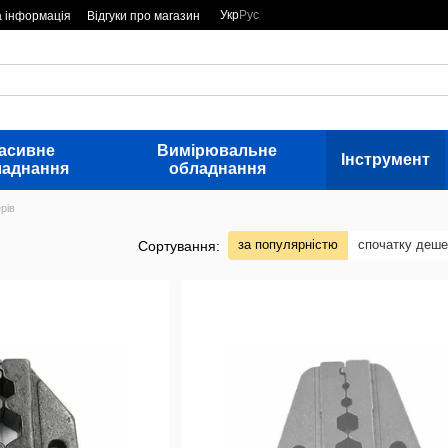
Укр
Рус
а інформація
Відгуки про магазин
асивне
Вимірювальне
Інструмент
ладнання
обладнання
рів
за популярністю
спочатку деш
Сортування: