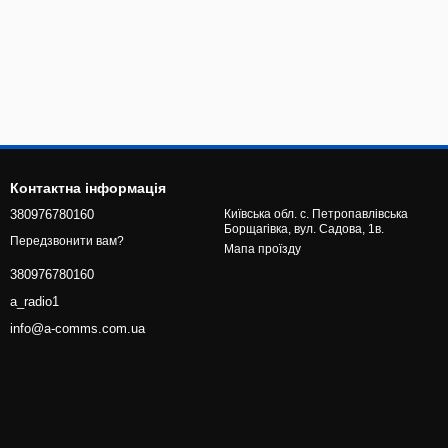
Контактна інформація
380976780160
Київська обл. с. Петропавлівська
Борщагівка, вул. Садова, 1в.
Передзвонити вам?
Мапа проїзду
380976780160
a_radio1
info@a-comms.com.ua