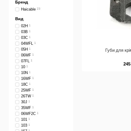
Бренд
Haicable
23
Вид
02H
1
03B
1
03C
1
04WFL
1
05H
1
Губи для кр
06WF
1
07FL
1
245
10
1
10N
1
16WF
1
18C
1
25WF
1
26TW
1
30J
1
35WF
1
06WF2C
1
101
1
103
1
1