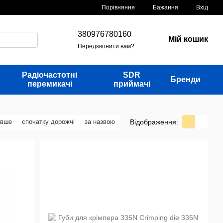
Порівняння
Бажання
Вхід
380976780160
Мій кошик
Передзвонити вам?
Радіочастотні
SDR
Бренди
перемикачі
приймачі
Відображення:
евше
спочатку дорожчі
за назвою