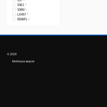
157
336J
1
336N
1
LX457
1
0506FL
1
© 2026
Мобільна версія