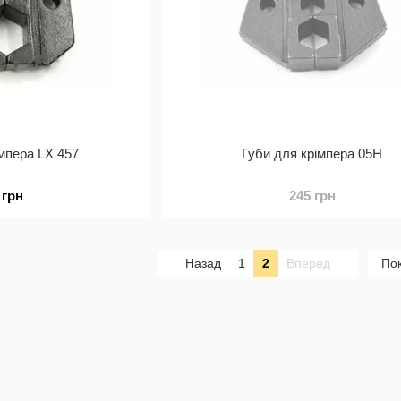
імпера LX 457
Губи для крімпера 05H
 грн
245 грн
Назад
1
2
Вперед
Пок