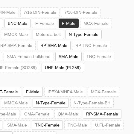
DIN-Male
7/16 DIN-Female
7/16-DIN-Female
BNC-Male
F-Female
F-Male
MCX-Female
MMCX-Male
Motorola bolt
N-Type-Female
RP-SMA-Female
RP-SMA-Male
RP-TNC-Female
SMA-Female-bulkhead
SMA-Male
TNC-Female
F-Female (SO239)
UHF-Male (PL259)
F-Female
F-Male
IPEX4/MHF4-Male
MCX-Female
MMCX-Male
N-Type-Female
N-Type-Female-BH
ype-Male
QMA-Female
QMA-Male
RP-SMA-Female
SMA-Male
TNC-Female
TNC-Male
U.FL-Female