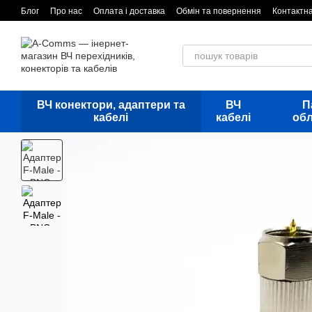
Перейти до основного контенту
Блог
Про нас
Оплата і доставка
Обмін та повернення
Контактн
ВЧ конектори, адаптери та
ВЧ
П
кабелі
кабелі
об