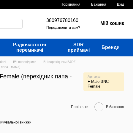
Порівняння
Бажання
Вхід
380976780160
Мій кошик
Передзвонити вам?
Радіочастотні
SDR
Бренди
перемикачі
приймачі
белі
ВЧ перехідники
ВЧ перехідники BJDZ
 папа - мама)
Female (перехідник папа -
Артикул
F-Male-BNC-
Female
Порівняти
В бажання
ичувальної знижки