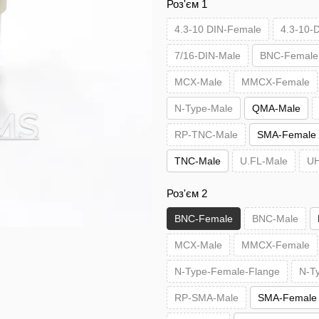
Роз'єм 1
4.3-10 DIN-Female
4.3-10-
7/16-DIN-Male
BNC-Female
MCX-Male
MMCX-Female
N-Type-Male
QMA-Male
RP-TNC-Male
SMA-Female
TNC-Male
U.FL-Male
UH
Роз'єм 2
BNC-Female
BNC-Male
MCX-Male
MMCX-Female
N-Type-Female-Flange
N-T
RP-SMA-Male
SMA-Female