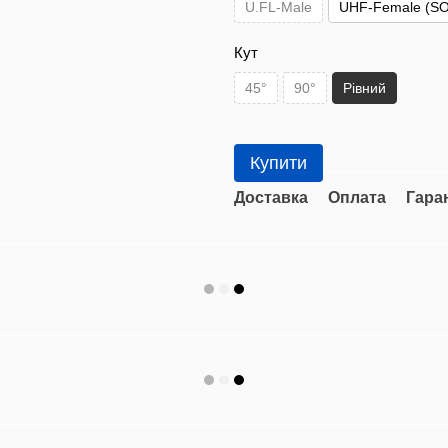
U.FL-Male
UHF-Female (SO
Кут
45°
90°
Рівний
Купити
Доставка
Оплата
Гара