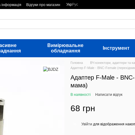
Укр
Рус
а інформація
Відгуки про магазин
асивне
Вимірювальне
Інструмент
ладнання
обладнання
Головна
ВЧ конектори, адаптери та ка
Адаптер F-Male - BNC-Female (перехідник
Адаптер F-Male - BNC-
мама)
В наявності
Написати відгук
68 грн
Увійти
для відображення накоп
%