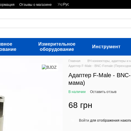
Укр
Рус
формация
Отзывы о магазине
ивное
Измерительное
Инструмент
ование
оборудование
Главная
ВЧ коннекторы, адаптеры и 
Адаптер F-Male - BNC-Female (Переходни
Адаптер F-Male - BNC-
мама)
В наличии
Оставить отзыв
68 грн
Войти
для отображения накопи
%