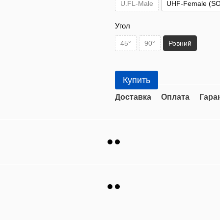
U.FL-Male
UHF-Female (SO
Угол
45°
90°
Ровний
Купить
Доставка
Оплата
Гара