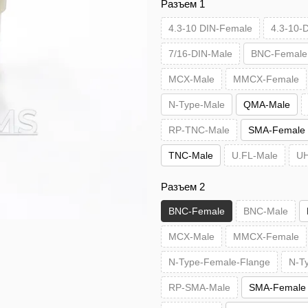
Разъем 1
4.3-10 DIN-Female
4.3-10-
7/16-DIN-Male
BNC-Female
MCX-Male
MMCX-Female
N-Type-Male
QMA-Male
RP-TNC-Male
SMA-Female
TNC-Male
U.FL-Male
UH
Разъем 2
BNC-Female
BNC-Male
MCX-Male
MMCX-Female
N-Type-Female-Flange
N-T
RP-SMA-Male
SMA-Female