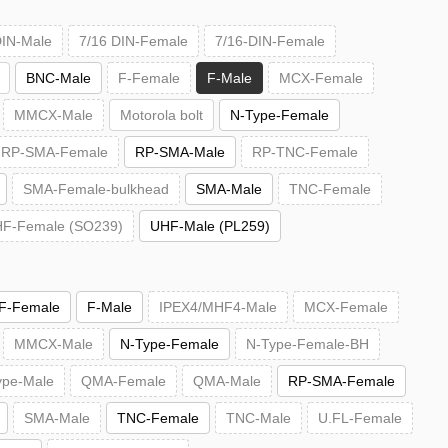
DIN-Male
7/16 DIN-Female
7/16-DIN-Female
BNC-Male
F-Female
F-Male
MCX-Female
MMCX-Male
Motorola bolt
N-Type-Female
RP-SMA-Female
RP-SMA-Male
RP-TNC-Female
SMA-Female-bulkhead
SMA-Male
TNC-Female
F-Female (SO239)
UHF-Male (PL259)
F-Female
F-Male
IPEX4/MHF4-Male
MCX-Female
MMCX-Male
N-Type-Female
N-Type-Female-BH
ype-Male
QMA-Female
QMA-Male
RP-SMA-Female
SMA-Male
TNC-Female
TNC-Male
U.FL-Female