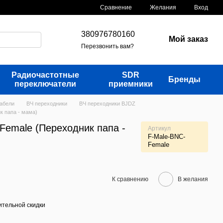
Сравнение
Желания
Вход
380976780160
Мой заказ
Перезвонить вам?
Радиочастотные
SDR
Бренды
переключатели
приемники
кабели
ВЧ переходники
ВЧ переходники BJDZ
к папа - мама)
Female (Переходник папа -
Артикул
F-Male-BNC-
Female
К сравнению
В желания
тельной скидки