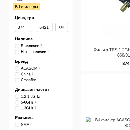
ВЧ фильтры
Цена, грн
От Цена, грн
До Цена, грн
OK
Наличие
В наличии
5
Фильтр TBS 1.2GH
Нет в наличии
1
868/9
Бренд
374
ACASOM
3
China
2
Crossfire
1
Диапазон частот
1.2-1.3GHz
1
5-6GHz
1
1.3GHz
1
Разъемы
SMA
3