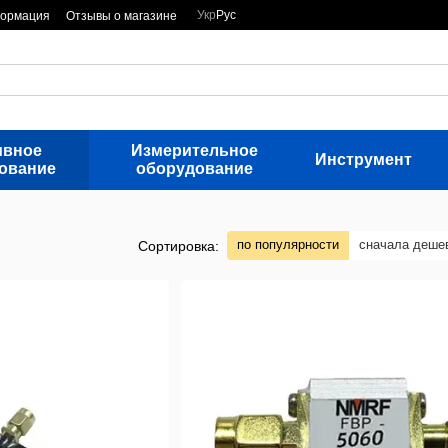
Укр
Рус
формация
Отзывы о магазине
ивное
Измерительное
Инструмент
ование
оборудование
по популярности
сначала деше
Сортировка: