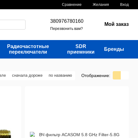
Сравнение
Желания
Вход
380976780160
Мой заказ
Перезвонить вам?
Радиочастотные
SDR
Бренды
переключатели
приемники
Отображение:
вле
сначала дороже
по названию