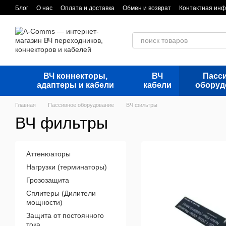
Перейти к основному контенту
Блог
О нас
Оплата и доставка
Обмен и возврат
Контактная ин
ВЧ коннекторы,
ВЧ
Пасс
адаптеры и кабели
кабели
оборуд
Главная
Пассивное оборудование
ВЧ фильтры
ВЧ фильтры
Аттенюаторы
Нагрузки (терминаторы)
Грозозащита
Сплитеры (Дилители
мощности)
Защита от постоянного
тока