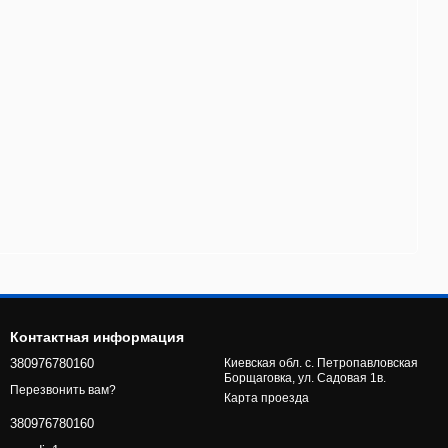
Контактная информация
380976780160
Киевская обл. с. Петропавловская
Борщаговка, ул. Садовая 1в.
Перезвонить вам?
Карта проезда
380976780160