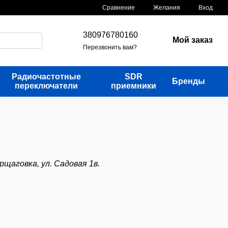
Сравнение
Желания
Вход
380976780160
Мой заказ
Перезвонить вам?
Радиочастотные
SDR
Бренды
переключатели
приемники
рщаговка, ул. Садовая 1в.