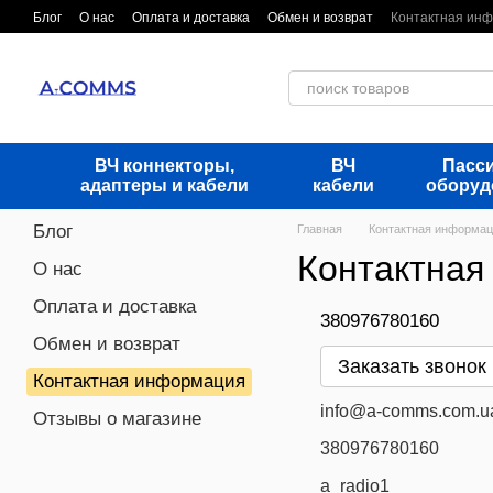
Перейти к основному контенту
Блог
О нас
Оплата и доставка
Обмен и возврат
Контактная ин
ВЧ коннекторы,
ВЧ
Пасс
адаптеры и кабели
кабели
оборуд
Блог
Главная
Контактная информа
Контактная
О нас
Оплата и доставка
380976780160
Обмен и возврат
Заказать звонок
Контактная информация
info@a-comms.com.u
Отзывы о магазине
380976780160
a_radio1