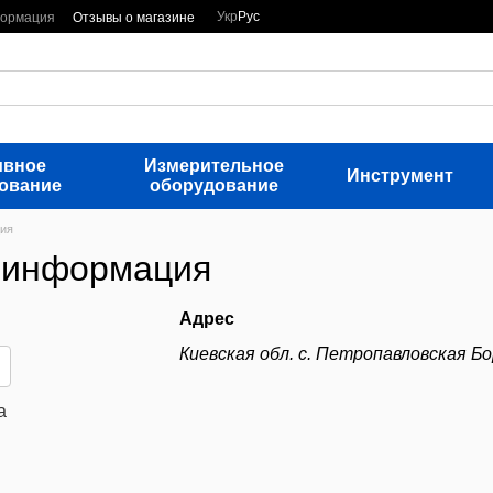
Укр
Рус
формация
Отзывы о магазине
ивное
Измерительное
Инструмент
ование
оборудование
ция
 информация
Адрес
Киевская обл. с. Петропавловская Бо
a