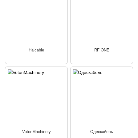
Haicable
RF ONE
VotonMachinery
Одескабель