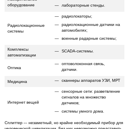
оборудование
лабораторные стенды.
радиолокаторы;
радиолокационные датчики на
Радиолокационные
автомобилях;
системы
военные радарные системы;
Комплексы
SCADA-системы.
автоматизации
оптоволоконная связь,
Оптика
датчики.
сканнеры аппаратов УЗИ, МРТ
Медицина
сенсорные сети: разветвление
сигналов на множество
Интернет вещей
датчиков;
системы умного дома.
Сплиттер –- незаметный, но крайне необходимый прибор для
человеческой цивилизации. Без них невозможно представить