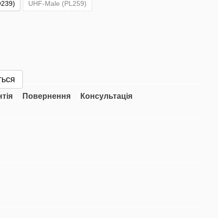
239)
UHF-Male (PL259)
ться
нтія
Повернення
Консультація