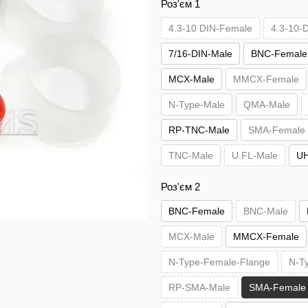
Роз'єм 1
4.3-10 DIN-Female
4.3-10-
7/16-DIN-Male
BNC-Female
MCX-Male
MMCX-Female
N-Type-Male
QMA-Male
RP-TNC-Male
SMA-Female
TNC-Male
U.FL-Male
UH
Роз'єм 2
BNC-Female
BNC-Male
MCX-Male
MMCX-Female
N-Type-Female-Flange
N-T
RP-SMA-Male
SMA-Female