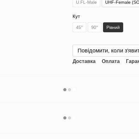
U.FL-Male
UHF-Female (SO
Кут
45°
90°
Рівний
Повідомити, коли з'яви
Доставка
Оплата
Гара