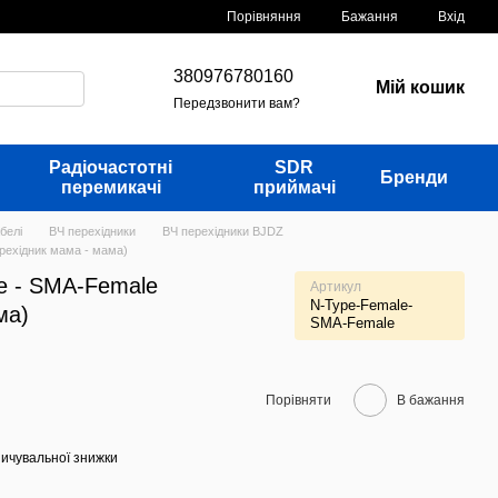
Порівняння
Бажання
Вхід
380976780160
Мій кошик
Передзвонити вам?
Радіочастотні
SDR
Бренди
перемикачі
приймачі
белі
ВЧ перехідники
ВЧ перехідники BJDZ
рехідник мама - мама)
e - SMA-Female
Артикул
N-Type-Female-
ма)
SMA-Female
Порівняти
В бажання
ичувальної знижки