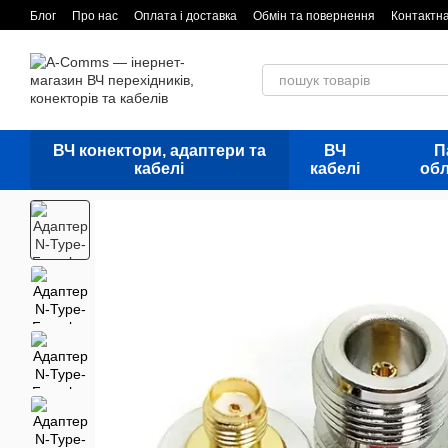
Перейти до основного контенту
Блог
Про нас
Оплата і доставка
Обмін та повернення
Контактн
ВЧ конектори, адаптери та
ВЧ
П
кабелі
кабелі
об