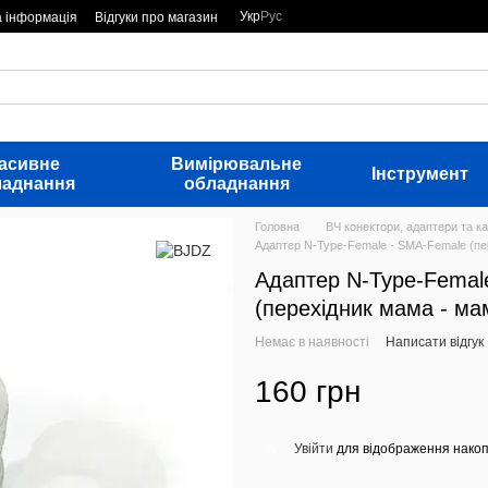
Укр
Рус
а інформація
Відгуки про магазин
асивне
Вимірювальне
Інструмент
ладнання
обладнання
Головна
ВЧ конектори, адаптери та ка
Адаптер N-Type-Female - SMA-Female (пе
Адаптер N-Type-Femal
(перехідник мама - ма
Немає в наявності
Написати відгук
160 грн
Увійти
для відображення накоп
%