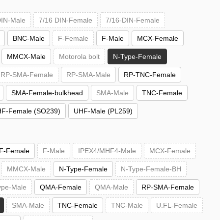
DIN-Male
7/16 DIN-Female
7/16-DIN-Female
BNC-Male
F-Female
F-Male
MCX-Female
MMCX-Male
Motorola bolt
N-Type-Female
RP-SMA-Female
RP-SMA-Male
RP-TNC-Female
SMA-Female-bulkhead
SMA-Male
TNC-Female
F-Female (SO239)
UHF-Male (PL259)
F-Female
F-Male
IPEX4/MHF4-Male
MCX-Female
MMCX-Male
N-Type-Female
N-Type-Female-BH
ype-Male
QMA-Female
QMA-Male
RP-SMA-Female
SMA-Male
TNC-Female
TNC-Male
U.FL-Female