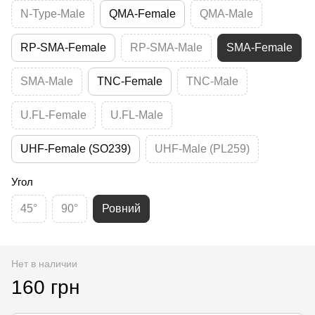
N-Type-Male
QMA-Female
QMA-Male
RP-SMA-Female
RP-SMA-Male
SMA-Female
SMA-Male
TNC-Female
TNC-Male
U.FL-Female
U.FL-Male
UHF-Female (SO239)
UHF-Male (PL259)
Угол
45°
90°
Ровний
Нет в наличии
160 грн