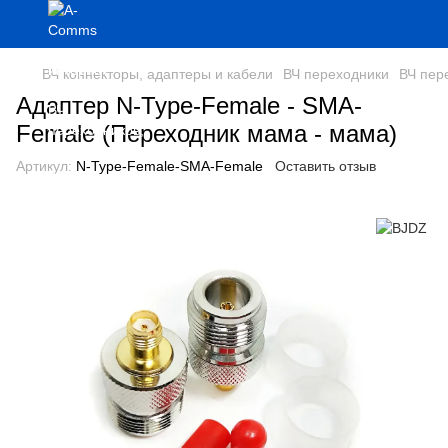
ВЧ коннекторы, адаптеры и кабели
ВЧ переходники
ВЧ пер
Адаптер N-Type-Female - SMA-
Female (Переходник мама - мама)
Артикул:
N-Type-Female-SMA-Female
Оставить отзыв