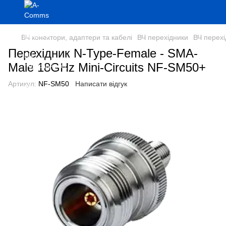
ВЧ конектори, адаптери та кабелі
ВЧ перехідники
ВЧ перехі
Перехідник N-Type-Female - SMA-
Male 18GHz Mini-Circuits NF-SM50+
Артикул:
NF-SM50
Написати відгук