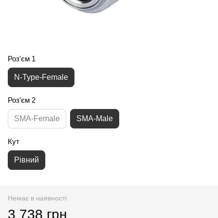
Роз'єм 1
N-Type-Female
Роз'єм 2
SMA-Female
SMA-Male
Кут
Рівний
Немає в наявності
3 738 грн