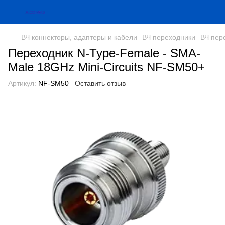
ВЧ коннекторы, адаптеры и кабели
ВЧ переходники
ВЧ пере
Переходник N-Type-Female - SMA-
Male 18GHz Mini-Circuits NF-SM50+
Артикул:
NF-SM50
Оставить отзыв